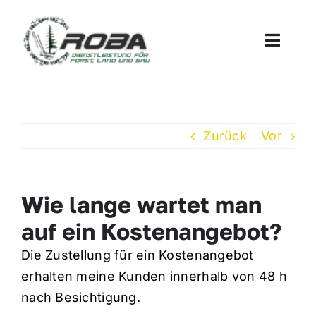
Zum
Inhalt
Toggle
springen
Naviga
STARTSEITE
LEISTUNGEN
Zurück
Vor
ÜBER UNS
Wie lange wartet man
auf ein Kostenangebot?
FAQ
Die Zustellung für ein Kostenangebot
KONTAKT
erhalten meine Kunden innerhalb von 48 h
nach Besichtigung.