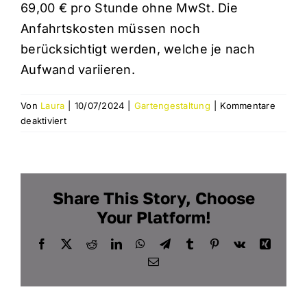
JETZT ANRUFEN
69,00 € pro Stunde ohne MwSt. Die
Anfahrtskosten müssen noch
berücksichtigt werden, welche je nach
Aufwand variieren.
Von
Laura
|
10/07/2024
|
Gartengestaltung
|
Kommentare
für
deaktiviert
Was
kostet
die
Baggerstunde
Share This Story, Choose
mit
Fahrer?
Your Platform!
Facebook
Twitter
Reddit
LinkedIn
WhatsApp
Telegram
Tumblr
Pinterest
Vk
Xing
E-
Mail