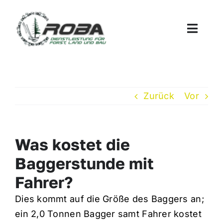
Zum
Inhalt
Toggle
springen
Naviga
STARTSEITE
LEISTUNGEN
Zurück
Vor
ÜBER UNS
Was kostet die
Baggerstunde mit
FAQ
Fahrer?
KONTAKT
Dies kommt auf die Größe des Baggers an;
ein 2,0 Tonnen Bagger samt Fahrer kostet